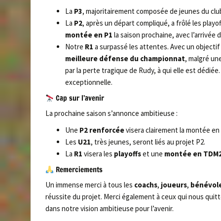
La
P3
, majoritairement composée de jeunes du clu
La
P2
, après un départ compliqué, a frôlé les playof
montée en P1
la saison prochaine, avec l’arrivée 
Notre
R1
a surpassé les attentes. Avec un objectif i
meilleure défense du championnat
, malgré un
par la perte tragique de Rudy, à qui elle est dédié
exceptionnelle.
Cap sur l’avenir
La prochaine saison s’annonce ambitieuse :
Une
P2 renforcée
visera clairement la montée en
Les
U21
, très jeunes, seront liés au projet P2.
La
R1
visera les
playoffs
et une
montée en TDM
Remerciements
Un immense merci à tous les
coachs
,
joueurs
,
bénévol
réussite du projet. Merci également à ceux qui nous qui
dans notre vision ambitieuse pour l’avenir.