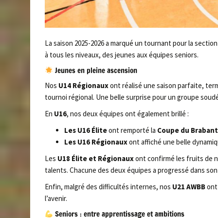
La saison 2025-2026 a marqué un tournant pour la sectio
à tous les niveaux, des jeunes aux équipes seniors.
Jeunes en pleine ascension
Nos
U14 Régionaux
ont réalisé une saison parfaite, te
tournoi régional. Une belle surprise pour un groupe soud
En
U16
, nos deux équipes ont également brillé :
Les U16 Élite
ont remporté la
Coupe du Brabant
Les U16 Régionaux
ont affiché une belle dynamiq
Les
U18 Élite et Régionaux
ont confirmé les fruits de n
talents. Chacune des deux équipes a progressé dans son
Enfin, malgré des difficultés internes, nos
U21 AWBB
ont 
l’avenir.
Seniors : entre apprentissage et ambitions