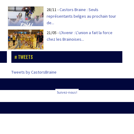
28/11
-
Castors Braine : Seuls
représentants belges au prochain tour
de...
21/05
-
L'Avenir : L’union a fait la force
chez les Brainoises...
TWEETS
Tweets by CastorsBraine
Suivez-nous !