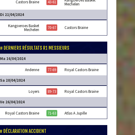
Kangoeroes Basket
Castors Braine
43-61
Mechelen
Di 21/04/2024
Kangoeroes Basket
70-67
Castors Braine
Mechelen
DERNIERS RÉSULTATS R1 MESSIEURS
Ma 16/04/2024
Andenne
77-69
Royal Castors Braine
Sa 20/04/2024
Loyers
89-73
Royal Castors Braine
Ve 26/04/2024
Royal Castors Braine
71-63
Atlas A Jupille
DÉCLARATION ACCIDENT