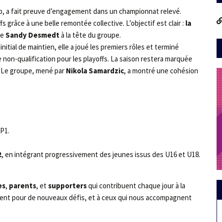
b, a fait preuve d’engagement dans un championnat relevé.
fs grâce à une belle remontée collective. L’objectif est clair :
la
de
Sandy Desmedt
à la tête du groupe.
nitial de maintien, elle a joué les premiers rôles et terminé
e non-qualification pour les playoffs. La saison restera marquée
e. Le groupe, mené par
Nikola Samardzic
, a montré une cohésion
 P1.
2
, en intégrant progressivement des jeunes issus des U16 et U18.
es
,
parents
, et
supporters
qui contribuent chaque jour à la
ttent pour de nouveaux défis, et à ceux qui nous accompagnent