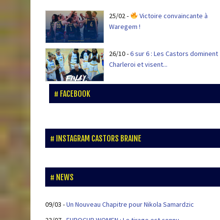
25/02
-
Victoire convaincante à
Waregem !
26/10
-
6 sur 6 : Les Castors dominent
Charleroi et visent...
FACEBOOK
INSTAGRAM CASTORS BRAINE
NEWS
09/03
-
Un Nouveau Chapitre pour Nikola Samardzic
23/07
-
EUROCUP WOMEN : Le tirage est connu