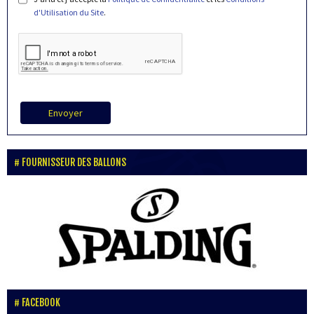
d'Utilisation du Site
.
Envoyer
FOURNISSEUR DES BALLONS
FACEBOOK