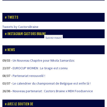
TWEETS
Tweets by CastorsBraine
INSTAGRAM CASTORS BRAINE
Suivez-nous !
NEWS
09/03
-
Un Nouveau Chapitre pour Nikola Samardzic
23/07
-
EUROCUP WOMEN : Le tirage est connu
08/07
-
Partenariat renouvelé !
03/07
-
Le calendrier du championnat de Belgique est enfin là !
26/06
-
Nouveau partenariat : Castors Braine x MDH Foodservice
AVEC LE SOUTIEN DE