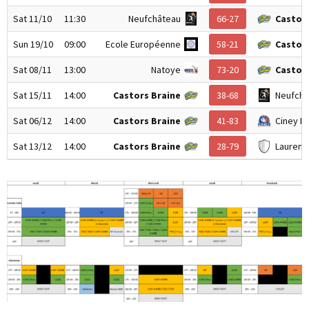
Sat 11/10
11:30
Neufchâteau
66-27
Castors
Sun 19/10
09:00
Ecole Européenne
58-21
Castors
Sat 08/11
13:00
Natoye
73-20
Castors
Sat 15/11
14:00
Castors Braine
38-68
Neufchâ
Sat 06/12
14:00
Castors Braine
41-83
Ciney B
Sat 13/12
14:00
Castors Braine
28-79
Laurent