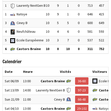
1
Laurenty NextGen B
10
9
1
0
713
457
1
Natoye
10
9
1
0
646
415
3
Ciney B
10
5
5
0
600
649
4
Neufchâteau
10
4
6
0
581
593
5
Ecole Européenne
10
3
7
0
537
522
6
Castors Braine
10
0
10
0
311
752
Calendrier
Date
Heure
Visités
Visiteurs
Sat 06/09
13:00
Castors Braine
36-60
Ecole E
Sat 13/09
14:00
Laurenty NextGen B
97-23
Castors
Sun 21/09
11:00
Ciney B
66-48
Castors
Sat 04/10
13:00
Castors Braine
29-102
Natoye