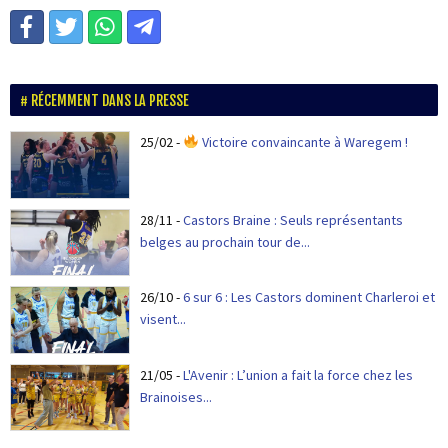
RÉCEMMENT DANS LA PRESSE
25/02
-
Victoire convaincante à Waregem !
28/11
-
Castors Braine : Seuls représentants
belges au prochain tour de...
26/10
-
6 sur 6 : Les Castors dominent Charleroi et
visent...
21/05
-
L'Avenir : L’union a fait la force chez les
Brainoises...