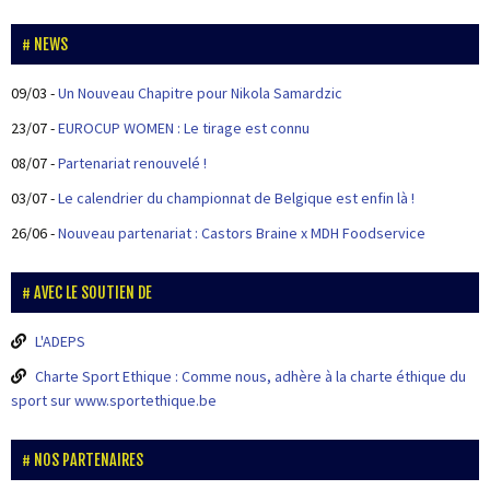
NEWS
09/03
-
Un Nouveau Chapitre pour Nikola Samardzic
23/07
-
EUROCUP WOMEN : Le tirage est connu
08/07
-
Partenariat renouvelé !
03/07
-
Le calendrier du championnat de Belgique est enfin là !
26/06
-
Nouveau partenariat : Castors Braine x MDH Foodservice
AVEC LE SOUTIEN DE
L'ADEPS
Charte Sport Ethique : Comme nous, adhère à la charte éthique du
sport sur www.sportethique.be
NOS PARTENAIRES