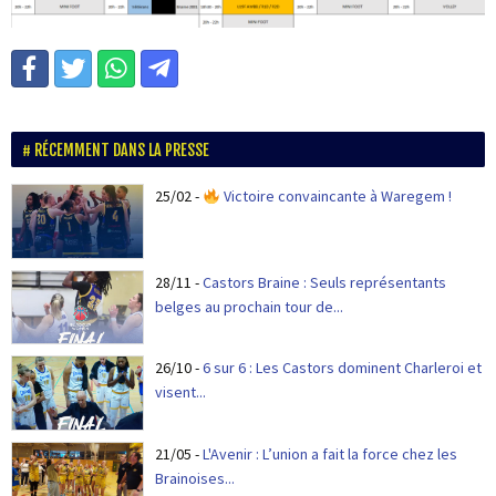
RÉCEMMENT DANS LA PRESSE
25/02
-
Victoire convaincante à Waregem !
28/11
-
Castors Braine : Seuls représentants
belges au prochain tour de...
26/10
-
6 sur 6 : Les Castors dominent Charleroi et
visent...
21/05
-
L'Avenir : L’union a fait la force chez les
Brainoises...