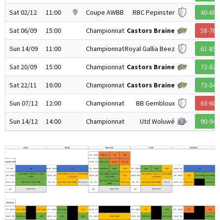
Sat 02/12
11:00
Coupe AWBB
RBC Pepinster
40-68
Sat 06/09
15:00
Championnat
Castors Braine
58-76
Sun 14/09
11:00
Championnat
Royal Gallia Beez
61-85
Sat 20/09
15:00
Championnat
Castors Braine
72-62
Sat 22/11
16:00
Championnat
Castors Braine
73-54
Sun 07/12
12:00
Championnat
BB Gembloux
63-60
Sun 14/12
14:00
Championnat
Utd Woluwé
90-94