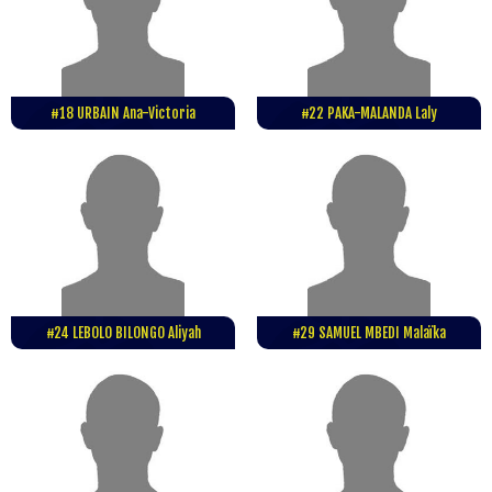
#18 URBAIN Ana-Victoria
#22 PAKA-MALANDA Laly
#24 LEBOLO BILONGO Aliyah
#29 SAMUEL MBEDI Malaïka