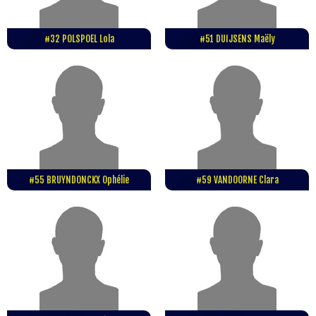
#32 POLSPOEL Lola
#51 DUIJSENS Maëly
#55 BRUYNDONCKX Ophélie
#59 VANDOORNE Clara