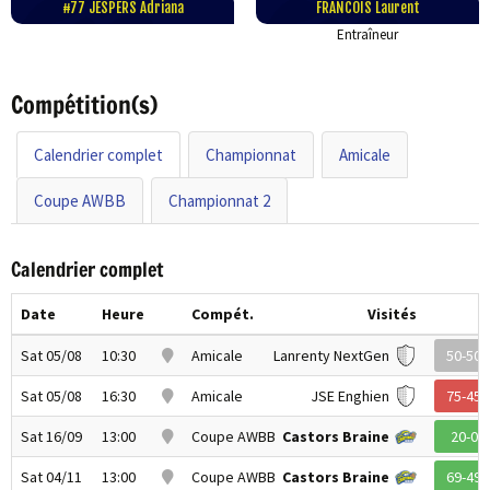
#77 JESPERS Adriana
FRANCOIS Laurent
Entraîneur
Compétition(s)
Calendrier complet
Championnat
Amicale
Coupe AWBB
Championnat 2
Calendrier complet
Date
Heure
Compét.
Visités
Sat 05/08
10:30
Amicale
Lanrenty NextGen
50-50
Sat 05/08
16:30
Amicale
JSE Enghien
75-45
Sat 16/09
13:00
Coupe AWBB
Castors Braine
20-0
Sat 04/11
13:00
Coupe AWBB
Castors Braine
69-49