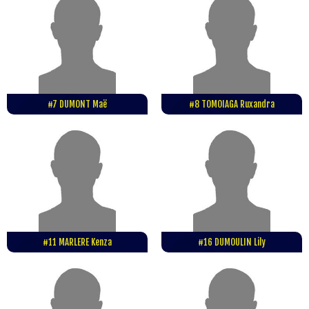
#7 DUMONT Maë
#8 TOMOIAGA Ruxandra
#11 MARLERE Kenza
#16 DUMOULIN Lily