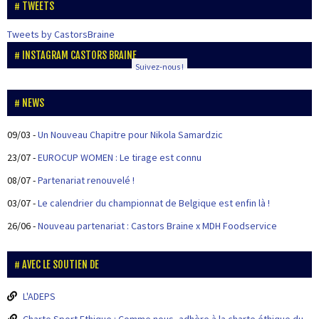
TWEETS
Tweets by CastorsBraine
INSTAGRAM CASTORS BRAINE
Suivez-nous !
NEWS
09/03
-
Un Nouveau Chapitre pour Nikola Samardzic
23/07
-
EUROCUP WOMEN : Le tirage est connu
08/07
-
Partenariat renouvelé !
03/07
-
Le calendrier du championnat de Belgique est enfin là !
26/06
-
Nouveau partenariat : Castors Braine x MDH Foodservice
AVEC LE SOUTIEN DE
L'ADEPS