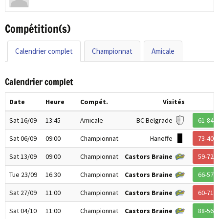
Compétition(s)
Calendrier complet
Championnat
Amicale
Calendrier complet
Date
Heure
Compét.
Visités
Sat 16/09
13:45
Amicale
BC Belgrade
61-84
Sat 06/09
09:00
Championnat
Haneffe
73-40
Sat 13/09
09:00
Championnat
Castors Braine
59-72
Tue 23/09
16:30
Championnat
Castors Braine
66-57
Sat 27/09
11:00
Championnat
Castors Braine
60-71
Sat 04/10
11:00
Championnat
Castors Braine
88-56