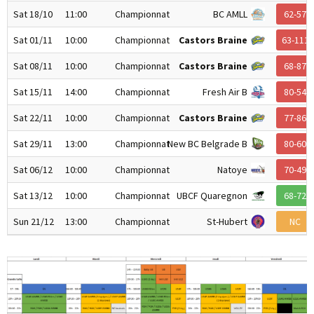
Sat 18/10
11:00
Championnat
BC AMLL
62-57
Sat 01/11
10:00
Championnat
Castors Braine
63-111
Sat 08/11
10:00
Championnat
Castors Braine
68-87
Sat 15/11
14:00
Championnat
Fresh Air B
80-54
Sat 22/11
10:00
Championnat
Castors Braine
77-86
Sat 29/11
13:00
Championnat
New BC Belgrade B
80-60
Sat 06/12
10:00
Championnat
Natoye
70-49
Sat 13/12
10:00
Championnat
UBCF Quaregnon
68-72
Sun 21/12
13:00
Championnat
St-Hubert
NC