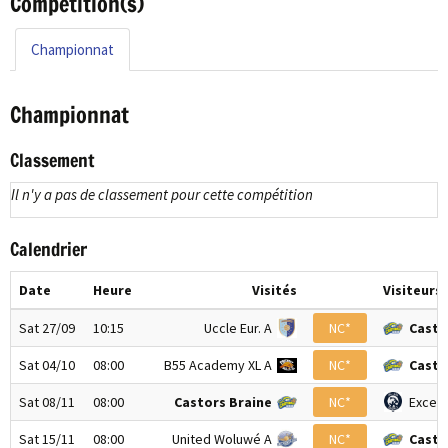
Compétition(s)
Championnat
Championnat
Classement
Il n'y a pas de classement pour cette compétition
Calendrier
Date
Heure
Visités
Visiteurs
Sat 27/09
10:15
Uccle Eur. A
NC*
Casto
Sat 04/10
08:00
B55 Academy XL A
NC*
Casto
Sat 08/11
08:00
Castors Braine
NC*
Excels
Sat 15/11
08:00
United Woluwé A
NC*
Casto