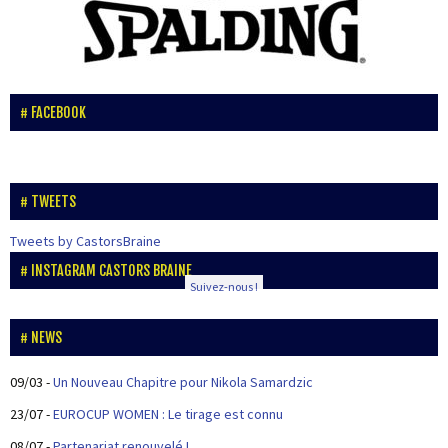
FACEBOOK
TWEETS
Tweets by CastorsBraine
INSTAGRAM CASTORS BRAINE
Suivez-nous !
NEWS
09/03
-
Un Nouveau Chapitre pour Nikola Samardzic
23/07
-
EUROCUP WOMEN : Le tirage est connu
08/07
-
Partenariat renouvelé !