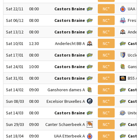
Sat 22/11
08:00
Castors Braine
NC*
UAA E
Sat 06/12
08:00
Castors Braine
NC*
Fresh 
Sat 13/12
08:00
Castors Braine
NC*
Anderl
Sat 10/01
12:30
Anderlecht BB A
NC*
Casto
Sat 17/01
08:00
Castors Braine
NC*
Uccle 
Sat 24/01
10:00
Castors Braine
NC*
Gansh
Sat 31/01
08:00
Castors Braine
NC*
B55 A
Sat 14/02
09:00
Ganshoren dames A
NC*
Casto
Sun 08/03
08:00
Excelsior Bruxelles A
NC*
Casto
Sat 14/03
08:00
Castors Braine
NC*
Unite
Sun 29/03
09:00
Canter Schaerbeek A
NC*
Casto
Sat 18/04
09:00
UAA Etterbeek A
NC*
Casto