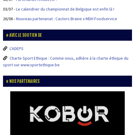
03/07
-
Le calendrier du championnat de Belgique est enfin là !
26/06
-
Nouveau partenariat : Castors Braine x MDH Foodservice
AVEC LE SOUTIEN DE
L'ADEPS
Charte Sport Ethique : Comme nous, adhère à la charte éthique du
sport sur www.sportethique.be
NOS PARTENAIRES