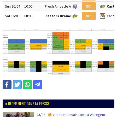
Sun 26/04
10:00
Fresh Air Jette A
NC*
Casto
Sat 16/05
08:00
Castors Braine
NC*
Cante
RÉCEMMENT DANS LA PRESSE
25/02
-
Victoire convaincante à Waregem !