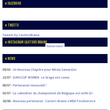
FACEBOOK
TWEETS
Tweets by CastorsBraine
INSTAGRAM CASTORS BRAINE
Suivez-nous !
NEWS
09/03
-
Un Nouveau Chapitre pour Nikola Samardzic
23/07
-
EUROCUP WOMEN : Le tirage est connu
08/07
-
Partenariat renouvelé !
03/07
-
Le calendrier du championnat de Belgique est enfin là !
26/06
-
Nouveau partenariat : Castors Braine x MDH Foodservice