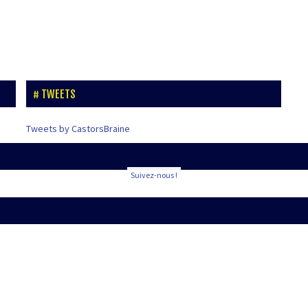
TWEETS
Tweets by CastorsBraine
Suivez-nous !