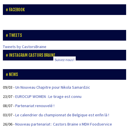
FACEBOOK
TWEETS
Tweets by CastorsBraine
INSTAGRAM CASTORS BRAINE
Suivez-nous !
NEWS
09/03
-
Un Nouveau Chapitre pour Nikola Samardzic
23/07
-
EUROCUP WOMEN : Le tirage est connu
08/07
-
Partenariat renouvelé !
03/07
-
Le calendrier du championnat de Belgique est enfin là !
26/06
-
Nouveau partenariat : Castors Braine x MDH Foodservice