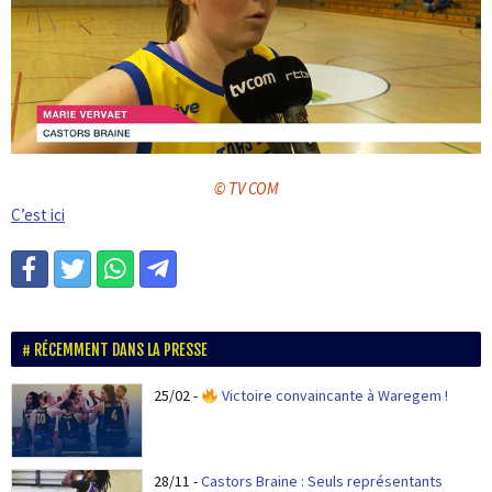
© TV COM
C’est ici
RÉCEMMENT DANS LA PRESSE
25/02
-
Victoire convaincante à Waregem !
28/11
-
Castors Braine : Seuls représentants