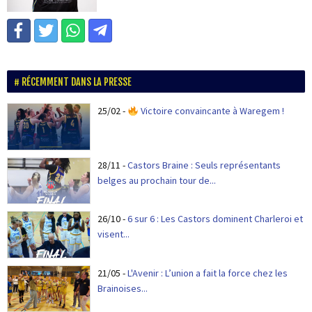
RÉCEMMENT DANS LA PRESSE
25/02
-
Victoire convaincante à Waregem !
28/11
-
Castors Braine : Seuls représentants
belges au prochain tour de...
26/10
-
6 sur 6 : Les Castors dominent Charleroi et
visent...
21/05
-
L'Avenir : L’union a fait la force chez les
Brainoises...