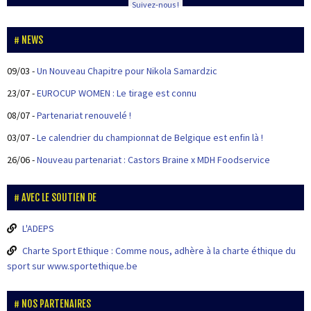
Suivez-nous !
NEWS
09/03
-
Un Nouveau Chapitre pour Nikola Samardzic
23/07
-
EUROCUP WOMEN : Le tirage est connu
08/07
-
Partenariat renouvelé !
03/07
-
Le calendrier du championnat de Belgique est enfin là !
26/06
-
Nouveau partenariat : Castors Braine x MDH Foodservice
AVEC LE SOUTIEN DE
L'ADEPS
Charte Sport Ethique : Comme nous, adhère à la charte éthique du
sport sur www.sportethique.be
NOS PARTENAIRES