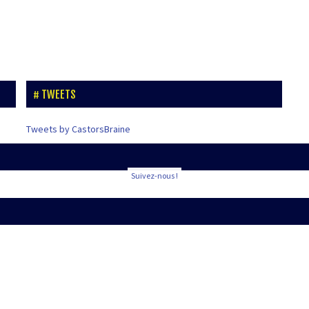
TWEETS
Tweets by CastorsBraine
Suivez-nous !