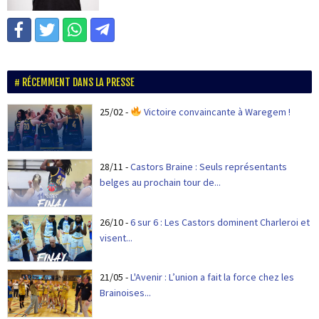
RÉCEMMENT DANS LA PRESSE
25/02
-
Victoire convaincante à Waregem !
28/11
-
Castors Braine : Seuls représentants
belges au prochain tour de...
26/10
-
6 sur 6 : Les Castors dominent Charleroi et
visent...
21/05
-
L'Avenir : L’union a fait la force chez les
Brainoises...