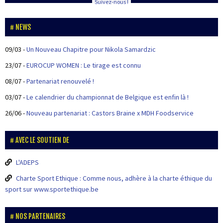
Suivez-nous !
NEWS
09/03
-
Un Nouveau Chapitre pour Nikola Samardzic
23/07
-
EUROCUP WOMEN : Le tirage est connu
08/07
-
Partenariat renouvelé !
03/07
-
Le calendrier du championnat de Belgique est enfin là !
26/06
-
Nouveau partenariat : Castors Braine x MDH Foodservice
AVEC LE SOUTIEN DE
L'ADEPS
Charte Sport Ethique : Comme nous, adhère à la charte éthique du
sport sur www.sportethique.be
NOS PARTENAIRES