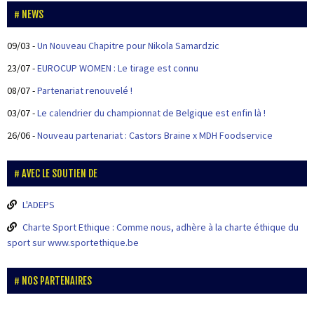
NEWS
09/03
-
Un Nouveau Chapitre pour Nikola Samardzic
23/07
-
EUROCUP WOMEN : Le tirage est connu
08/07
-
Partenariat renouvelé !
03/07
-
Le calendrier du championnat de Belgique est enfin là !
26/06
-
Nouveau partenariat : Castors Braine x MDH Foodservice
AVEC LE SOUTIEN DE
L'ADEPS
Charte Sport Ethique : Comme nous, adhère à la charte éthique du
sport sur www.sportethique.be
NOS PARTENAIRES