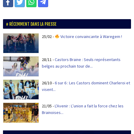
RÉCEMMENT DANS LA PRESSE
25/02
-
Victoire convaincante à Waregem !
28/11
-
Castors Braine : Seuls représentants
belges au prochain tour de...
26/10
-
6 sur 6 : Les Castors dominent Charleroi et
visent...
21/05
-
L'Avenir : L’union a fait la force chez les
Brainoises...