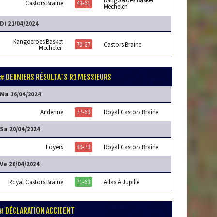
Kangoeroes Basket
Castors Braine
43-61
Mechelen
Di 21/04/2024
Kangoeroes Basket
70-67
Castors Braine
Mechelen
DERNIERS RÉSULTATS R1 MESSIEURS
Ma 16/04/2024
Andenne
77-69
Royal Castors Braine
Sa 20/04/2024
Loyers
89-73
Royal Castors Braine
Ve 26/04/2024
Royal Castors Braine
71-63
Atlas A Jupille
DÉCLARATION ACCIDENT