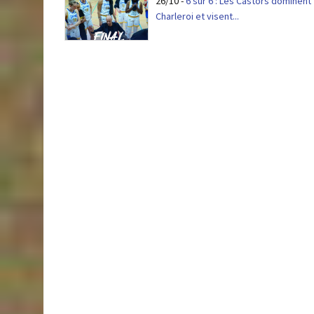
26/10
-
6 sur 6 : Les Castors dominent
Charleroi et visent...