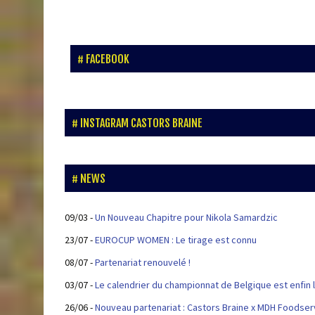
FACEBOOK
INSTAGRAM CASTORS BRAINE
NEWS
09/03
-
Un Nouveau Chapitre pour Nikola Samardzic
23/07
-
EUROCUP WOMEN : Le tirage est connu
08/07
-
Partenariat renouvelé !
03/07
-
Le calendrier du championnat de Belgique est enfin l
26/06
-
Nouveau partenariat : Castors Braine x MDH Foodser