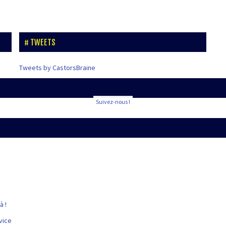
TWEETS
Tweets by CastorsBraine
Suivez-nous !
à !
vice