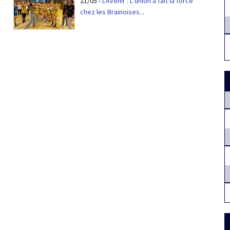
21/05
-
L'Avenir : L’union a fait la force
chez les Brainoises...