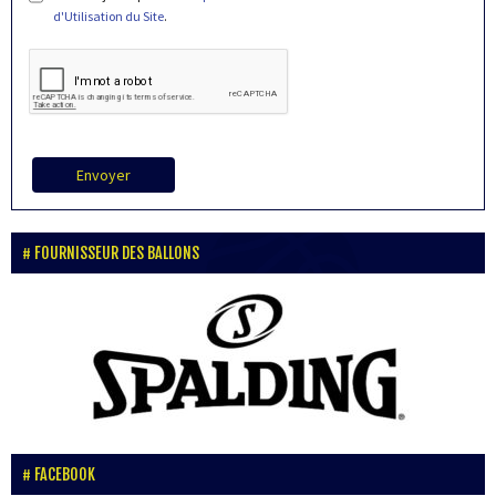
d'Utilisation du Site
.
Envoyer
FOURNISSEUR DES BALLONS
FACEBOOK