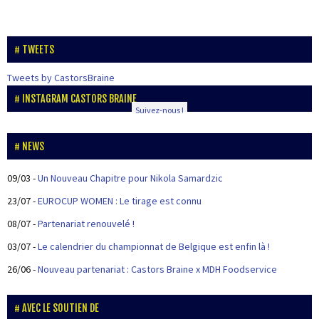
TWEETS
Tweets by CastorsBraine
INSTAGRAM CASTORS BRAINE
Suivez-nous !
NEWS
09/03
-
Un Nouveau Chapitre pour Nikola Samardzic
23/07
-
EUROCUP WOMEN : Le tirage est connu
08/07
-
Partenariat renouvelé !
03/07
-
Le calendrier du championnat de Belgique est enfin là !
26/06
-
Nouveau partenariat : Castors Braine x MDH Foodservice
AVEC LE SOUTIEN DE