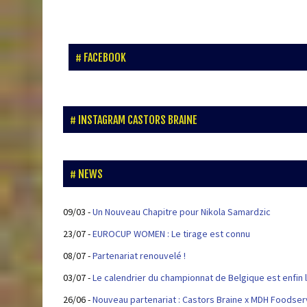
FACEBOOK
INSTAGRAM CASTORS BRAINE
NEWS
09/03
-
Un Nouveau Chapitre pour Nikola Samardzic
23/07
-
EUROCUP WOMEN : Le tirage est connu
08/07
-
Partenariat renouvelé !
03/07
-
Le calendrier du championnat de Belgique est enfin l
26/06
-
Nouveau partenariat : Castors Braine x MDH Foodser