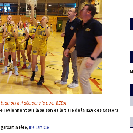
M
n brainois qui décroche le titre. ©EDA
reviennent sur la saison et le titre de la R2A des Castors
gardait la tête,
lire l’article