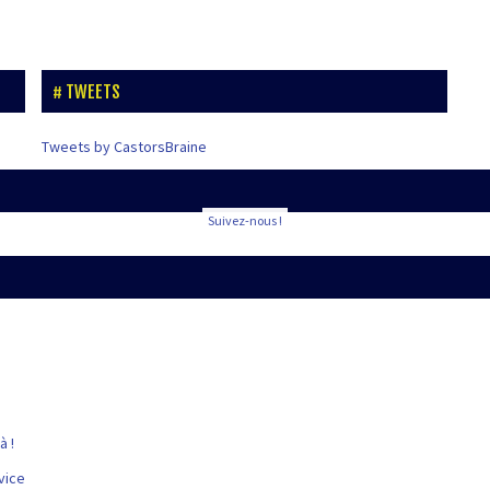
TWEETS
Tweets by CastorsBraine
Suivez-nous !
à !
vice