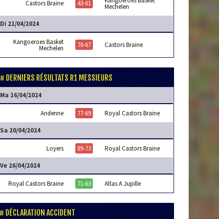
Kangoeroes Basket
Castors Braine
43-61
Mechelen
Di 21/04/2024
Kangoeroes Basket
70-67
Castors Braine
Mechelen
DERNIERS RÉSULTATS R1 MESSIEURS
Ma 16/04/2024
Andenne
77-69
Royal Castors Braine
Sa 20/04/2024
Loyers
89-73
Royal Castors Braine
Ve 26/04/2024
Royal Castors Braine
71-63
Atlas A Jupille
DÉCLARATION ACCIDENT