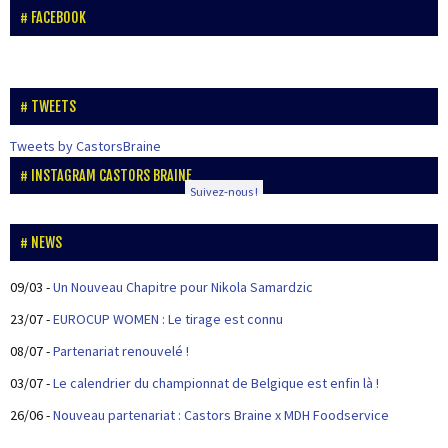
FACEBOOK
TWEETS
Tweets by CastorsBraine
INSTAGRAM CASTORS BRAINE
Suivez-nous !
NEWS
09/03
-
Un Nouveau Chapitre pour Nikola Samardzic
23/07
-
EUROCUP WOMEN : Le tirage est connu
08/07
-
Partenariat renouvelé !
03/07
-
Le calendrier du championnat de Belgique est enfin là !
26/06
-
Nouveau partenariat : Castors Braine x MDH Foodservice