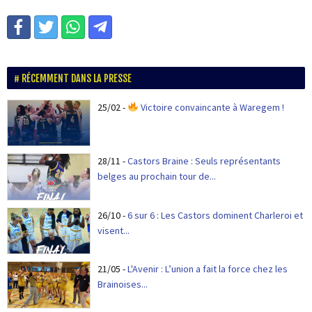
RÉCEMMENT DANS LA PRESSE
25/02
-
Victoire convaincante à Waregem !
28/11
-
Castors Braine : Seuls représentants
belges au prochain tour de...
26/10
-
6 sur 6 : Les Castors dominent Charleroi et
visent...
21/05
-
L'Avenir : L’union a fait la force chez les
Brainoises...