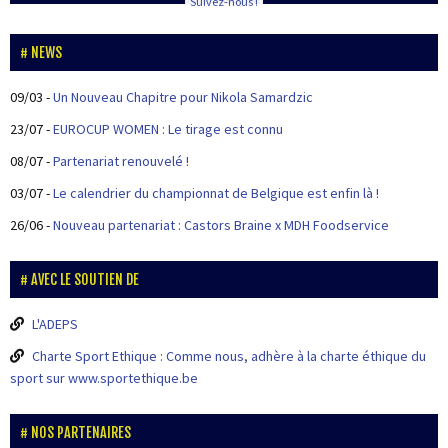
Suivez-nous !
NEWS
09/03
-
Un Nouveau Chapitre pour Nikola Samardzic
23/07
-
EUROCUP WOMEN : Le tirage est connu
08/07
-
Partenariat renouvelé !
03/07
-
Le calendrier du championnat de Belgique est enfin là !
26/06
-
Nouveau partenariat : Castors Braine x MDH Foodservice
AVEC LE SOUTIEN DE
L'ADEPS
Charte Sport Ethique : Comme nous, adhère à la charte éthique du
sport sur www.sportethique.be
NOS PARTENAIRES