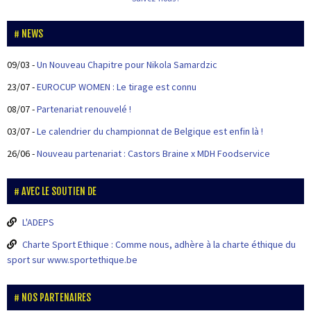
NEWS
09/03
-
Un Nouveau Chapitre pour Nikola Samardzic
23/07
-
EUROCUP WOMEN : Le tirage est connu
08/07
-
Partenariat renouvelé !
03/07
-
Le calendrier du championnat de Belgique est enfin là !
26/06
-
Nouveau partenariat : Castors Braine x MDH Foodservice
AVEC LE SOUTIEN DE
L'ADEPS
Charte Sport Ethique : Comme nous, adhère à la charte éthique du
sport sur www.sportethique.be
NOS PARTENAIRES