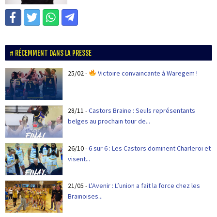
RÉCEMMENT DANS LA PRESSE
25/02
-
Victoire convaincante à Waregem !
28/11
-
Castors Braine : Seuls représentants
belges au prochain tour de...
26/10
-
6 sur 6 : Les Castors dominent Charleroi et
visent...
21/05
-
L'Avenir : L’union a fait la force chez les
Brainoises...