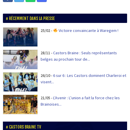
RÉCEMMENT DANS LA PRESSE
25/02
-
Victoire convaincante à Waregem !
28/11
-
Castors Braine : Seuls représentants
belges au prochain tour de...
26/10
-
6 sur 6 : Les Castors dominent Charleroi et
visent...
21/05
-
L'Avenir : L’union a fait la force chez les
Brainoises...
CASTORS BRAINE TV