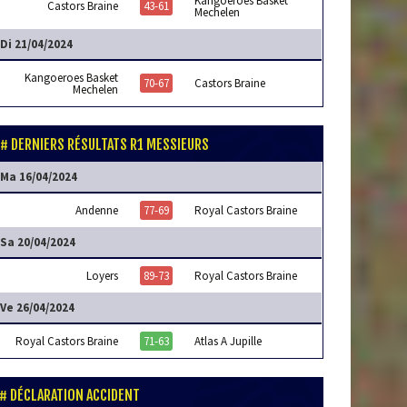
Kangoeroes Basket
Castors Braine
43-61
Mechelen
Di 21/04/2024
Kangoeroes Basket
70-67
Castors Braine
Mechelen
DERNIERS RÉSULTATS R1 MESSIEURS
Ma 16/04/2024
Andenne
77-69
Royal Castors Braine
Sa 20/04/2024
Loyers
89-73
Royal Castors Braine
Ve 26/04/2024
Royal Castors Braine
71-63
Atlas A Jupille
DÉCLARATION ACCIDENT