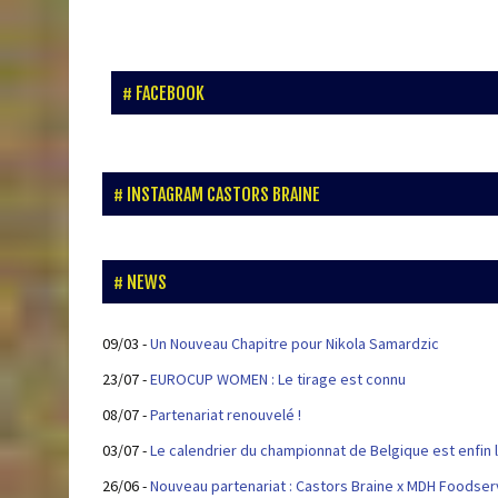
FACEBOOK
INSTAGRAM CASTORS BRAINE
NEWS
09/03
-
Un Nouveau Chapitre pour Nikola Samardzic
23/07
-
EUROCUP WOMEN : Le tirage est connu
08/07
-
Partenariat renouvelé !
03/07
-
Le calendrier du championnat de Belgique est enfin l
26/06
-
Nouveau partenariat : Castors Braine x MDH Foodser