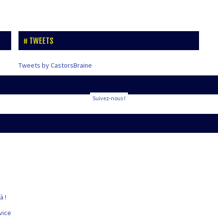
TWEETS
Tweets by CastorsBraine
Suivez-nous !
à !
vice