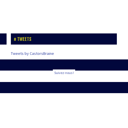
TWEETS
Tweets by CastorsBraine
Suivez-nous !