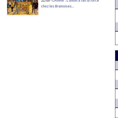
21/05
-
L'Avenir : L’union a fait la force
chez les Brainoises...