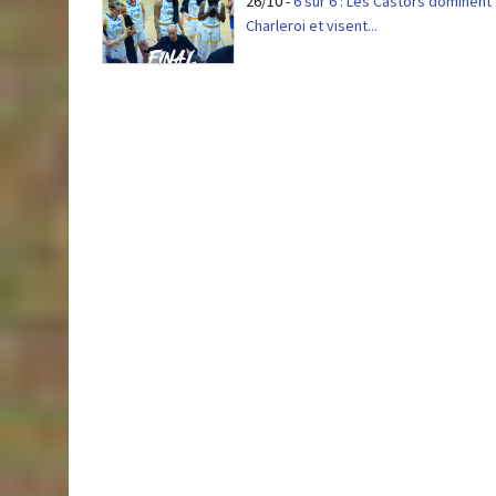
26/10
-
6 sur 6 : Les Castors dominent
Charleroi et visent...