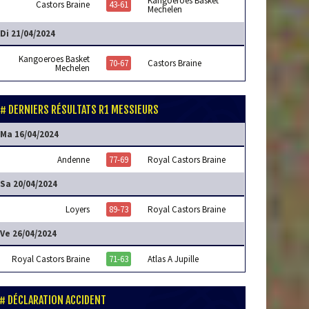
Kangoeroes Basket
Castors Braine
43-61
Mechelen
Di 21/04/2024
Kangoeroes Basket
70-67
Castors Braine
Mechelen
DERNIERS RÉSULTATS R1 MESSIEURS
Ma 16/04/2024
Andenne
77-69
Royal Castors Braine
Sa 20/04/2024
Loyers
89-73
Royal Castors Braine
Ve 26/04/2024
Royal Castors Braine
71-63
Atlas A Jupille
DÉCLARATION ACCIDENT