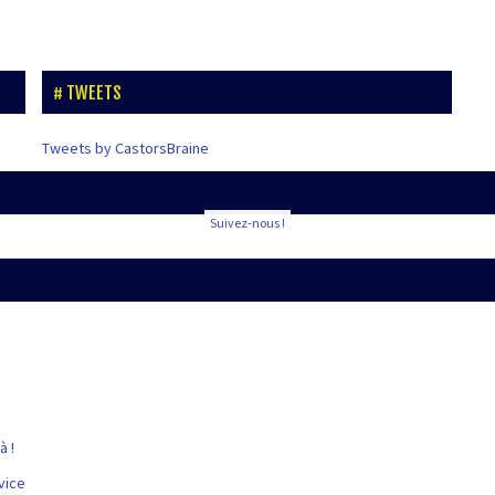
TWEETS
Tweets by CastorsBraine
Suivez-nous !
à !
vice