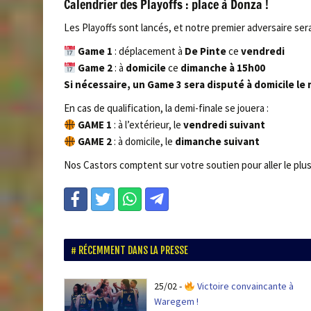
Calendrier des Playoffs : place à Donza !
Les Playoffs sont lancés, et notre premier adversaire ser
Game 1
: déplacement à
De Pinte
ce
vendredi
Game 2
: à
domicile
ce
dimanche à 15h00
Si nécessaire, un Game 3 sera disputé à domicile le 
En cas de qualification, la demi-finale se jouera :
GAME 1
: à l’extérieur, le
vendredi suivant
GAME 2
: à domicile, le
dimanche suivant
Nos Castors comptent sur votre soutien pour aller le plus 
RÉCEMMENT DANS LA PRESSE
25/02
-
Victoire convaincante à
Waregem !