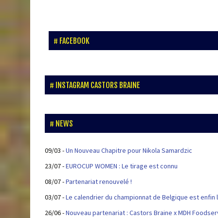
FACEBOOK
INSTAGRAM CASTORS BRAINE
NEWS
09/03
-
Un Nouveau Chapitre pour Nikola Samardzic
23/07
-
EUROCUP WOMEN : Le tirage est connu
08/07
-
Partenariat renouvelé !
03/07
-
Le calendrier du championnat de Belgique est enfin l
26/06
-
Nouveau partenariat : Castors Braine x MDH Foodser