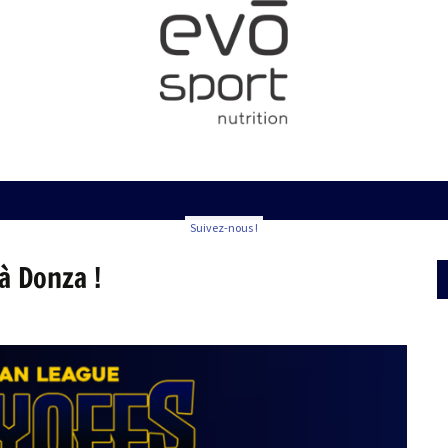
Suivez-nous !
 à Donza !