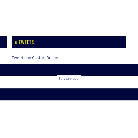
TWEETS
Tweets by CastorsBraine
Suivez-nous !