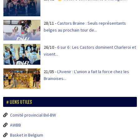
28/11
-
Castors Braine : Seuls représentants
belges au prochain tour de...
26/10
-
6 sur 6 : Les Castors dominent Charleroi et
visent...
21/05
-
L'Avenir : L’union a fait la force chez les
Brainoises...
LIENS UTILES
Comité provincial Bxl-BW
AWBB
Basket in Belgium